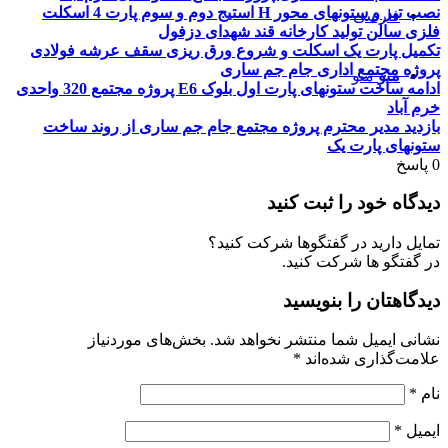
نصب تیر و ستونهای محور H استیج دوم و سوم پارت 4 اسکلت
فارسی
فلزی سالن تولید کارخانه قند شهدای دزفول
تکمیل پارت یک اسکلت و شروع ورق ریزی سقف عرشه فولادی
پروژه مجتمع اداری جام جم ساری
منو
منو
ادامه ساخت ستونهای پارت اول بلوک E6 پروژه مجتمع 320 واحدی
خرم آباد
بازدید مدیر محترم پروژه مجتمع جام جم ساری از روند ساخت
ستونهای پارت یک
0
پاسخ
دیدگاه خود را ثبت کنید
تمایل دارید در گفتگوها شرکت کنید؟
در گفتگو ها شرکت کنید.
دیدگاهتان را بنویسید
نشانی ایمیل شما منتشر نخواهد شد.
بخش‌های موردنیاز
علامت‌گذاری شده‌اند
*
نام
*
ایمیل
*