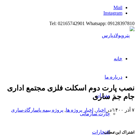
Mail
Instagram
Tel: 02165742901 Whatsapp: 09128397810
خانه
درباره ما
نصب پارت دوم اسکلت فلزی مجتمع اداری
جام جم ساری
مدیران
۷ آذر ۱۴۰۰
/
در
اخبار
,
اخبار پروژه ها
,
پروژه بیمه پاسارگاد-ساری
چارت سازمانی
افتخارات
اشتراک این مطلب