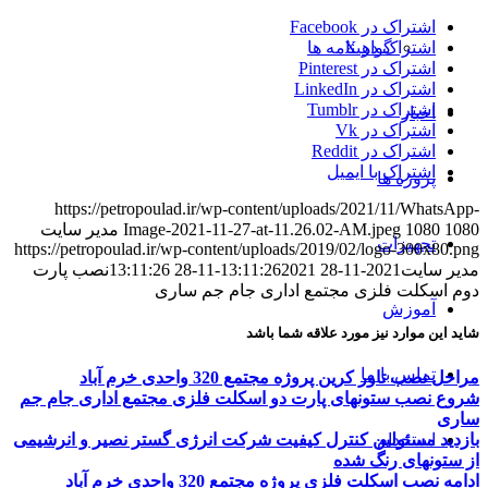
اشتراک در Facebook
گواهینامه ها
اشتراک در X
اشتراک در Pinterest
اشتراک در LinkedIn
اشتراک در Tumblr
اخبار
اشتراک در Vk
اشتراک در Reddit
اشتراک با ایمیل
پروژه ها
https://petropoulad.ir/wp-content/uploads/2021/11/WhatsApp-
1080
1080
Image-2021-11-27-at-11.26.02-AM.jpeg
مدیر سایت
تجهیزات
https://petropoulad.ir/wp-content/uploads/2019/02/logo-300x80.png
مدیر سایت
2021-11-28 13:11:26
2021-11-28 13:11:26
نصب پارت
دوم اسکلت فلزی مجتمع اداری جام جم ساری
آموزش
شاید این موارد نیز مورد علاقه شما باشد
تماس با ما
مراحل نصب تاور کرین پروژه مجتمع 320 واحدی خرم آباد
شروع نصب ستونهای پارت دو اسکلت فلزی مجتمع اداری جام جم
ساری
بازدید مسئولین کنترل کیفیت شرکت انرژی گستر نصیر و انرشیمی
استخدام
از ستونهای رنگ شده
ادامه نصب اسکلت فلزی پروژه مجتمع 320 واحدی خرم آباد