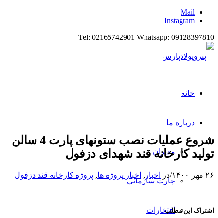
Mail
Instagram
Tel: 02165742901 Whatsapp: 09128397810
خانه
درباره ما
شروع عملیات نصب ستونهای پارت 4 سالن
تولید کارخانه قند شهدای دزفول
مدیران
۲۶ مهر ۱۴۰۰
/
در
اخبار
,
اخبار پروژه ها
,
پروژه کارخانه قند دزفول
چارت سازمانی
افتخارات
اشتراک این مطلب