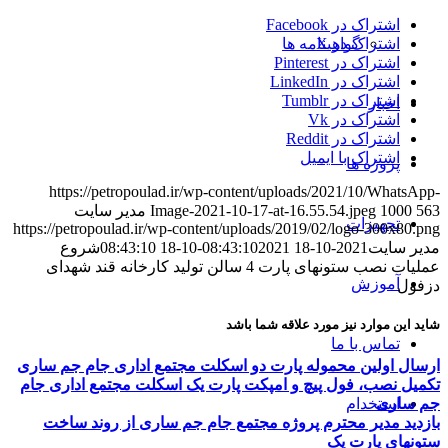
اشتراک در Facebook
گواهینامه ها
اشتراک در X
اشتراک در Pinterest
اشتراک در LinkedIn
اشتراک در Tumblr
اخبار
اشتراک در Vk
اشتراک در Reddit
اشتراک با ایمیل
پروژه ها
https://petropoulad.ir/wp-content/uploads/2021/10/WhatsApp-
563
1000
Image-2021-10-17-at-16.55.54.jpeg
مدیر سایت
تجهیزات
https://petropoulad.ir/wp-content/uploads/2019/02/logo-300x80.png
مدیر سایت
2021-10-18 08:43:10
2021-10-18 08:43:10
شروع
عملیات نصب ستونهای پارت 4 سالن تولید کارخانه قند شهدای
آموزش
دزفول
شاید این موارد نیز مورد علاقه شما باشد
تماس با ما
ارسال اولین محموله پارت دو اسکلت مجتمع اداری جام جم ساری
تکمیل نصب، فول پیچ و امپکت پارت یک اسکلت مجتمع اداری جام
جم ساری
استخدام
بازدید مدیر محترم پروژه مجتمع جام جم ساری از روند ساخت
ستونهای پارت یک