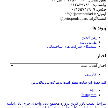
تلفن تماس: ۰۲۱۶۵۷۴۲۹۰۱ الی ۱۰
واتساپ: ۰۹۱۲۸۳۹۷۸۱۰
فکس: ۰۲۱۶۵۷۴۲۹۰۹
ایمیل: info[at]petropoulad.ir
اینستاگرام: petropouladpars@
پیوند ها
آهن آنلاین
آهن پرایس
سندیکای شرکت های ساختمانی
اخبار
اخبار
فارسی
کلیه حقوق این سایت متعلق است به شرکت پتروپولادپارس
Mail
Instagram
مراحل نصب تاور کرین پروژه مجتمع 320 واحدی خرم آباد...
ادامه
نصب پارت اول اسکلت فلزی مجتمع اداری جام جم ساری...