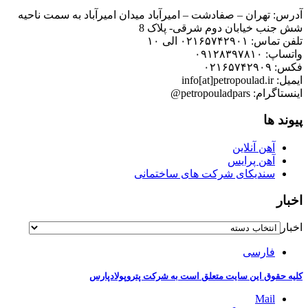
آدرس: تهران – صفادشت – امیرآباد میدان امیرآباد به سمت ناحیه
شش جنب خیابان دوم شرقی- پلاک 8
تلفن تماس: ۰۲۱۶۵۷۴۲۹۰۱ الی ۱۰
واتساپ: ۰۹۱۲۸۳۹۷۸۱۰
فکس: ۰۲۱۶۵۷۴۲۹۰۹
ایمیل: info[at]petropoulad.ir
اینستاگرام: petropouladpars@
پیوند ها
آهن آنلاین
آهن پرایس
سندیکای شرکت های ساختمانی
اخبار
اخبار
فارسی
کلیه حقوق این سایت متعلق است به شرکت پتروپولادپارس
Mail