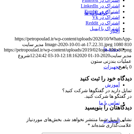
اشتراک در Pinterest
اشتراک در LinkedIn
اشتراک در Tumblr
گواهینامه ها
اشتراک در Vk
اشتراک در Reddit
اشتراک با ایمیل
اخبار
https://petropoulad.ir/wp-content/uploads/2020/10/WhatsApp-
810
1080
Image-2020-10-01-at-17.22.31.jpeg
مدیر سایت
پروژه ها
https://petropoulad.ir/wp-content/uploads/2019/02/logo-300x80.png
مدیر سایت
2020-10-01 12:18:16
2020-10-03 12:24:42
شروع
عملیات بندزنی ستون
تجهیزات
0
پاسخ
دیدگاه خود را ثبت کنید
آموزش
تمایل دارید در گفتگوها شرکت کنید؟
در گفتگو ها شرکت کنید.
تماس با ما
دیدگاهتان را بنویسید
نشانی ایمیل شما منتشر نخواهد شد.
بخش‌های موردنیاز
استخدام
علامت‌گذاری شده‌اند
*