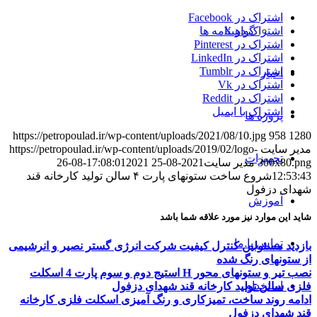
اشتراک در Facebook
گواهینامه ها
اشتراک در X
اشتراک در Pinterest
اشتراک در LinkedIn
اشتراک در Tumblr
اخبار
اشتراک در Vk
اشتراک در Reddit
اشتراک با ایمیل
پروژه ها
https://petropoulad.ir/wp-content/uploads/2021/08/10.jpg
958
1280
مدیر سایت
https://petropoulad.ir/wp-content/uploads/2019/02/logo-
تجهیزات
300x80.png
مدیر سایت
2021-08-25 17:08:01
2021-08-26
12:53:43
شروع ساخت ستونهای پارت ۴ سالن تولید کارخانه قند
شهدای دزفول
آموزش
شاید این موارد نیز مورد علاقه شما باشد
تماس با ما
بازدید مسئولین کنترل کیفیت شرکت انرژی گستر نصیر و انرشیمی
از ستونهای رنگ شده
نصب تیر و ستونهای محور H استیج دوم و سوم پارت 4 اسکلت
استخدام
فلزی سالن تولید کارخانه قند شهدای دزفول
ادامه روند ساخت، تمیزکاری و رنگ آمیزی اسکلت فلزی کارخانه
قند شهدای دزفول