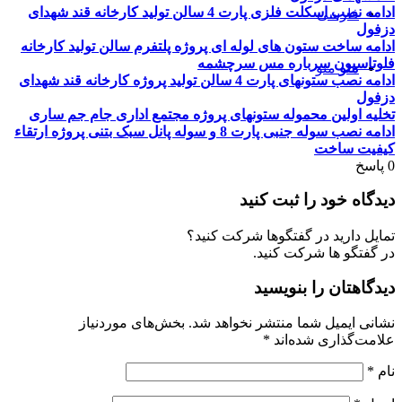
ادامه نصب اسکلت فلزی پارت 4 سالن تولید کارخانه قند شهدای
فارسی
دزفول
ادامه ساخت ستون های لوله ای پروژه پلتفرم سالن تولید کارخانه
فلوتاسیون سرباره مس سرچشمه
منو
منو
ادامه نصب ستونهای پارت 4 سالن تولید پروژه کارخانه قند شهدای
دزفول
تخلیه اولین محموله ستونهای پروژه مجتمع اداری جام جم ساری
ادامه نصب سوله جنبی پارت 8 و سوله پانل سبک بتنی پروژه ارتقاء
کیفیت ساخت
0
پاسخ
دیدگاه خود را ثبت کنید
تمایل دارید در گفتگوها شرکت کنید؟
در گفتگو ها شرکت کنید.
دیدگاهتان را بنویسید
نشانی ایمیل شما منتشر نخواهد شد.
بخش‌های موردنیاز
علامت‌گذاری شده‌اند
*
نام
*