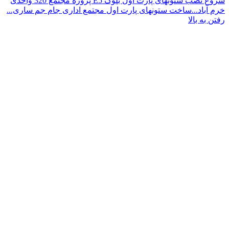
شروع نصب ستونهای پارت اول بلوک E5 پروژه مجتمع 320 واحدی
خرم آباد...
ساخت ستونهای پارت اول مجتمع اداری جام جم ساری...
رفتن به بالا
افلام بنات سكس نيك ساخن
فديوهات سكس عربي سكس جيم
فيلم
بورنو سكس امريكي مترجم
phim sex xnxx
telugu local sex videos
viet
افلام سكس عربية - موك البورنو
نيك مصريات