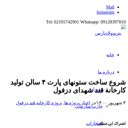
Mail
Instagram
Tel: 02165742901 Whatsapp: 09128397810
خانه
درباره ما
شروع ساخت ستونهای پارت ۴ سالن تولید
کارخانه قند شهدای دزفول
مدیران
۳ شهریور ۱۴۰۰
/
در
اخبار پروژه ها
,
پروژه کارخانه قند دزفول
چارت سازمانی
افتخارات
اشتراک این مطلب