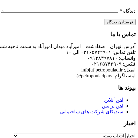
دیدگاه
*
تماس با ما
آدرس: تهران – صفادشت – امیرآباد میدان امیرآباد به سمت ناحیه شش
تلفن تماس: ۰۲۱۶۵۷۴۲۹۰۱ الی ۱۰
واتساپ: ۰۹۱۲۸۳۹۷۸۱۰
فکس: ۰۲۱۶۵۷۴۲۹۰۹
ایمیل: info[at]petropoulad.ir
اینستاگرام: petropouladpars@
پیوند ها
آهن آنلاین
آهن پرایس
سندیکای شرکت های ساختمانی
اخبار
اخبار