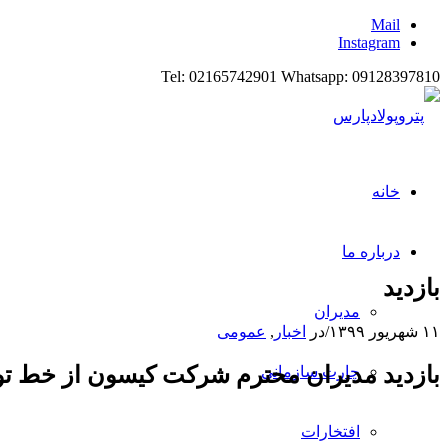
Mail
Instagram
Tel: 02165742901 Whatsapp: 09128397810
خانه
درباره ما
بازدید
مدیران
۱۱ شهریور ۱۳۹۹
/
در
اخبار
,
عمومی
بازدید مدیران محترم شرکت کیسون از خط تول
چارت سازمانی
افتخارات