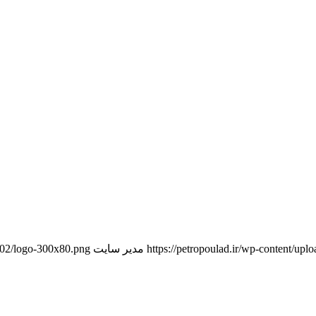
https://petropoulad.ir/wp-content/u
مدیر سایت
9/02/logo-300x80.png