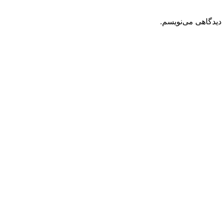
دیدگاهی می‌نویسم.
 جنب خیابان دوم شرقی- پلاک 8