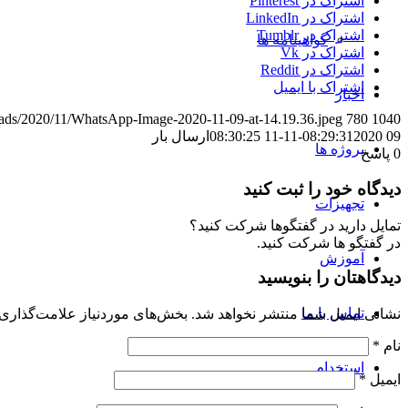
اشتراک در Pinterest
اشتراک در LinkedIn
اشتراک در Tumblr
گواهینامه ها
اشتراک در Vk
اشتراک در Reddit
اشتراک با ایمیل
اخبار
ploads/2020/11/WhatsApp-Image-2020-11-09-at-14.19.36.jpeg
780
1040
09 08:29:31
2020-11-11 08:30:25
ارسال بار
پروژه ها
0
پاسخ
دیدگاه خود را ثبت کنید
تجهیزات
تمایل دارید در گفتگوها شرکت کنید؟
در گفتگو ها شرکت کنید.
آموزش
دیدگاهتان را بنویسید
تماس با ما
نشانی ایمیل شما منتشر نخواهد شد.
بخش‌های موردنیاز علامت‌گذاری 
نام
*
استخدام
ایمیل
*