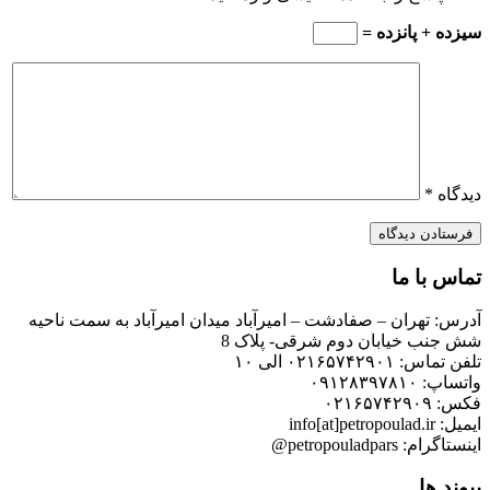
سیزده + پانزده =
دیدگاه
*
تماس با ما
آدرس: تهران – صفادشت – امیرآباد میدان امیرآباد به سمت ناحیه
شش جنب خیابان دوم شرقی- پلاک 8
تلفن تماس: ۰۲۱۶۵۷۴۲۹۰۱ الی ۱۰
واتساپ: ۰۹۱۲۸۳۹۷۸۱۰
فکس: ۰۲۱۶۵۷۴۲۹۰۹
ایمیل: info[at]petropoulad.ir
اینستاگرام: petropouladpars@
پیوند ها