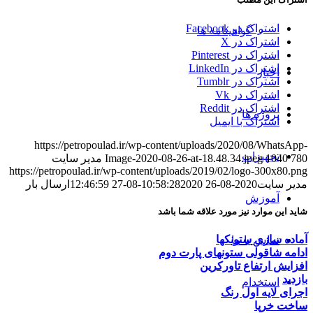
اشتراک در Facebook
گواهینامه ها
اشتراک در X
اشتراک در Pinterest
اشتراک در LinkedIn
اخبار
اشتراک در Tumblr
اشتراک در Vk
اشتراک در Reddit
پروژه ها
اشتراک با ایمیل
https://petropoulad.ir/wp-content/uploads/2020/08/WhatsApp-
تجهیزات
780
1040
Image-2020-08-26-at-18.48.34.jpeg
مدیر سایت
https://petropoulad.ir/wp-content/uploads/2019/02/logo-300x80.png
مدیر سایت
2020-08-26 10:58:28
2020-08-27 12:46:59
ارسال بار
آموزش
شاید این موارد نیز مورد علاقه شما باشد
آماده سازی ستونکها
تماس با ما
ادامه شاقولی ستونهای پارت دوم
افزایش ارتفاع تاورکرین
بازدید
استخدام
اجرای لایه اول رنگ
ساخت خرپا