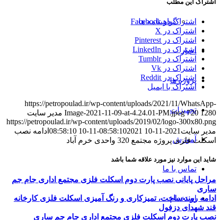
اشتراک این مطلب
گواهینامه ها
اشتراک در Facebook
اشتراک در X
اشتراک در Pinterest
اشتراک در LinkedIn
اخبار
اشتراک در Tumblr
اشتراک در Vk
اشتراک در Reddit
پروژه ها
اشتراک با ایمیل
https://petropoulad.ir/wp-content/uploads/2021/11/WhatsApp-
تجهیزات
1280
720
Image-2021-11-09-at-4.24.01-PM.jpeg
مدیر سایت
https://petropoulad.ir/wp-content/uploads/2019/02/logo-300x80.png
مدیر سایت
2021-11-10 08:58:10
2021-11-10 08:58:10
ادامه نصب
آموزش
اسکلت فلزی پروژه مجتمع 320 واحدی خرم آباد
شاید این موارد نیز مورد علاقه شما باشد
تماس با ما
مراحل پایانی نصب پارت دوم اسکلت فلزی مجتمع اداری جام جم
ساری
ادامه روند ساخت، تمیزکاری و رنگ آمیزی اسکلت فلزی کارخانه
استخدام
قند شهدای دزفول
نصب پارت دوم اسکلت فلزی مجتمع اداری جام جم ساری