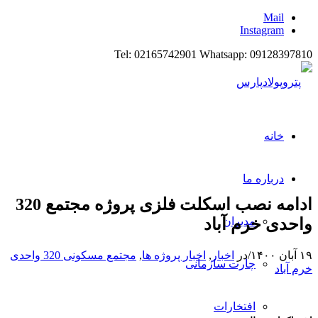
Mail
Instagram
Tel: 02165742901 Whatsapp: 09128397810
خانه
درباره ما
ادامه نصب اسکلت فلزی پروژه مجتمع 320
واحدی خرم آباد
مدیران
۱۹ آبان ۱۴۰۰
/
در
اخبار
,
اخبار پروژه ها
,
مجتمع مسکونی 320 واحدی
چارت سازمانی
خرم آباد
افتخارات