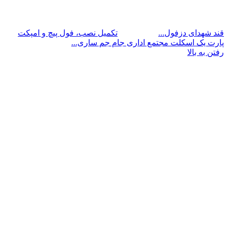
قند شهدای دزفول...
تکمیل نصب، فول پیچ و امپکت
پارت یک اسکلت مجتمع اداری جام جم ساری...
رفتن به بالا
افلام بنات سكس نيك ساخن
فديوهات سكس عربي سكس جيم
فيلم
بورنو سكس امريكي مترجم
phim sex xnxx
telugu local sex videos
viet
افلام سكس عربية - موك البورنو
نيك مصريات