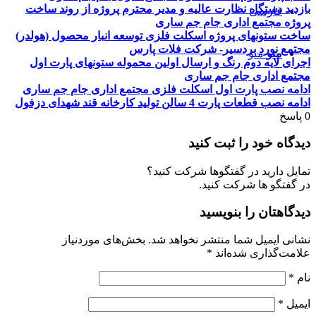
بازدید دستگاه نظارت عالیه و مدیر محترم پروژه از روند ساخت
فارسی
پروژه مجتمع اداری جام جم ساری
ساخت ستونهای پروژه اسکلت فلزی توسعه انبار محصول (هولدر)
مجتمع نورد بردسیر- شرکت فلات پارس
منو
منو
اجرای لایه دوم رنگ و ارسال اولین محموله ستونهای پارت اول
مجتمع اداری جام جم ساری
ادامه نصب پارت اول اسکلت فلزی مجتمع اداری جام جم ساری
ادامه نصب قطعات پارت 4 سالن تولید کارخانه قند شهدای دزفول
0
پاسخ
دیدگاه خود را ثبت کنید
تمایل دارید در گفتگوها شرکت کنید؟
در گفتگو ها شرکت کنید.
دیدگاهتان را بنویسید
نشانی ایمیل شما منتشر نخواهد شد.
بخش‌های موردنیاز
علامت‌گذاری شده‌اند
*
نام
*
ایمیل
*