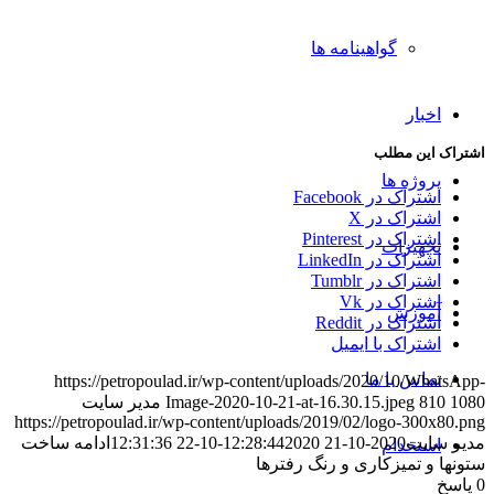
گواهینامه ها
اخبار
اشتراک این مطلب
پروژه ها
اشتراک در Facebook
اشتراک در X
اشتراک در Pinterest
تجهیزات
اشتراک در LinkedIn
اشتراک در Tumblr
اشتراک در Vk
آموزش
اشتراک در Reddit
اشتراک با ایمیل
تماس با ما
https://petropoulad.ir/wp-content/uploads/2020/10/WhatsApp-
1080
810
Image-2020-10-21-at-16.30.15.jpeg
مدیر سایت
https://petropoulad.ir/wp-content/uploads/2019/02/logo-300x80.png
مدیر سایت
2020-10-21 12:28:44
2020-10-22 12:31:36
ادامه ساخت
استخدام
ستونها و تمیزکاری و رنگ رفترها
0
پاسخ