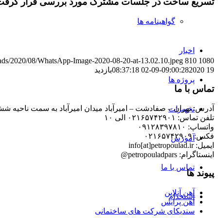
تسریع ساخت در جلسات مشترک مورد بررسی قرار گرفت
گواهینامه ها
اخبار
ploads/2020/08/WhatsApp-Image-2020-08-20-at-13.02.10.jpeg
810
1080
19 09:00:28
2020-09-02 08:37:18
بازدید
پروژه ها
تماس با ما
آدرس: تهران – صفادشت – امیرآباد میدان امیرآباد به سمت ناحیه شش
تجهیزات
تلفن تماس: ۰۲۱۶۵۷۴۲۹۰۱ الی ۱۰
واتساپ: ۰۹۱۲۸۳۹۷۸۱۰
فکس: ۰۲۱۶۵۷۴۲۹۰۹
آموزش
ایمیل: info[at]petropoulad.ir
اینستاگرام: petropouladpars@
تماس با ما
پیوند ها
آهن آنلاین
استخدام
آهن پرایس
سندیکای شرکت های ساختمانی