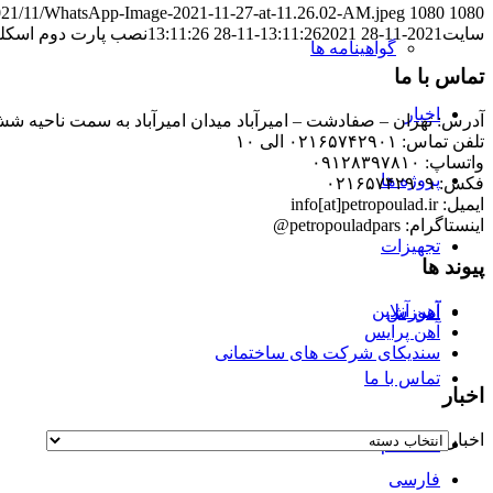
s/2021/11/WhatsApp-Image-2021-11-27-at-11.26.02-AM.jpeg
1080
1080
سایت
2021-11-28 13:11:26
2021-11-28 13:11:26
نصب پارت دوم اسکل
گواهینامه ها
تماس با ما
اخبار
آدرس: تهران – صفادشت – امیرآباد میدان امیرآباد به سمت ناحیه شش
تلفن تماس: ۰۲۱۶۵۷۴۲۹۰۱ الی ۱۰
واتساپ: ۰۹۱۲۸۳۹۷۸۱۰
پروژه ها
فکس: ۰۲۱۶۵۷۴۲۹۰۹
ایمیل: info[at]petropoulad.ir
اینستاگرام: petropouladpars@
تجهیزات
پیوند ها
آهن آنلاین
آموزش
آهن پرایس
سندیکای شرکت های ساختمانی
تماس با ما
اخبار
اخبار
استخدام
فارسی