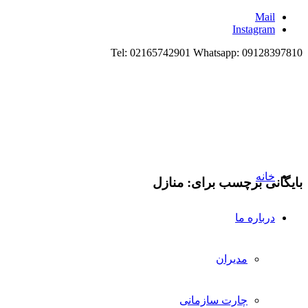
Mai
Instagr
Tel: 02165742901 Whatsapp: 0912
انه
ی برچسب برای:
منازل
باره ما
مدیران
چارت سازمانی