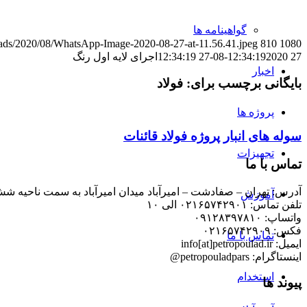
گواهینامه ها
ploads/2020/08/WhatsApp-Image-2020-08-27-at-11.56.41.jpeg
810
1080
27 12:34:19
2020-08-27 12:34:19
اجرای لایه اول رنگ
اخبار
بایگانی برچسب برای:
فولاد
پروژه ها
سوله های انبار پروژه فولاد قائنات
تجهیزات
تماس با ما
آدرس: تهران – صفادشت – امیرآباد میدان امیرآباد به سمت ناحیه شش
آموزش
تلفن تماس: ۰۲۱۶۵۷۴۲۹۰۱ الی ۱۰
واتساپ: ۰۹۱۲۸۳۹۷۸۱۰
فکس: ۰۲۱۶۵۷۴۲۹۰۹
تماس با ما
ایمیل: info[at]petropoulad.ir
اینستاگرام: petropouladpars@
استخدام
پیوند ها