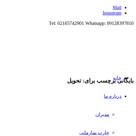
Mail
Instagram
Tel: 02165742901 Whatsapp: 09128397810
خانه
بایگانی برچسب برای:
تحویل
درباره ما
مدیران
چارت سازمانی